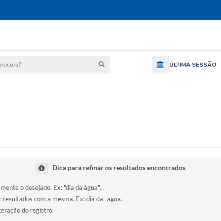
ocura?
ÚLTIMA SESSÃO
Dica para refinar os resultados encontrados
amente o desejado. Ex: "dia da água".
ir resultados com a mesma. Ex: dia da -agua.
teração do registro.