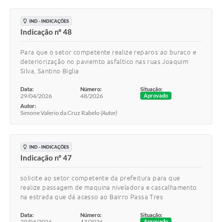
IND - INDICAÇÕES
Indicação nº 48
Para que o setor competente realize reparos ao buraco e
deteriorização no paviemto asfaltico nas ruas Joaquim
Silva, Santino Biglia
Data:
Número:
Situação:
29/04/2026
48/2026
Aprovado
Autor:
Simone Valerio da Cruz Rabelo
(Autor)
IND - INDICAÇÕES
Indicação nº 47
solicite ao setor competente da prefeitura para que
realize passagem de maquina niveladora e cascalhamento
na estrada que dá acesso ao Bairro Passa Tres
Data:
Número:
Situação:
29/04/2026
47/2026
Aprovado