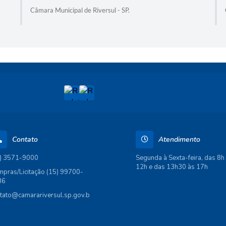
Câmara Municipal de Riversul - SP.
Contato
Atendimento
) 3571-9000
Segunda à Sexta-feira, das 8h
12h e das 13h30 às 17h
pras/Licitação (15) 99700-
86
tato@camarariversul.sp.gov.b