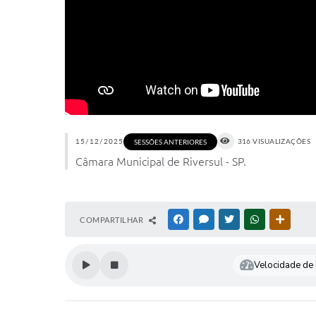
15/12/2025
316 VISUALIZAÇÕES
SESSÕES ANTERIORES
Câmara Municipal de Riversul - SP.
COMPARTILHAR
FACEBOOK
MESSENGER
TWITTER
WHATSAPP
OUTRAS
Velocidade de l