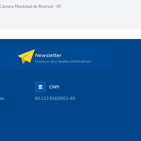
Câmara Municipal de Riversul - SP.
Câmara Mun
Newsletter
Inscreva-se e receba informativos
CNPJ
 às
60.123.916/0001-60