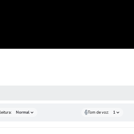
 MÍDIAS
eitura:
Tom de voz: