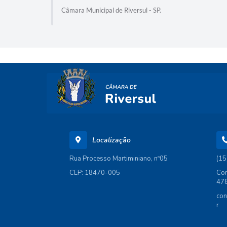
Câmara Municipal de Riversul - SP.
Localização
Rua Processo Martiminiano, nº05
(15
CEP: 18470-005
Com
47
con
r